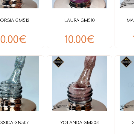
ORGIA GM512
LAURA GM510
MA
10.00€
10.00€
SSICA GN507
YOLANDA GM508